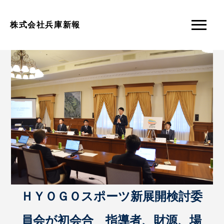
株式会社兵庫新報
ＨＹＯＧＯスポーツ新展開検討委
員会が初会合 指導者、財源、場