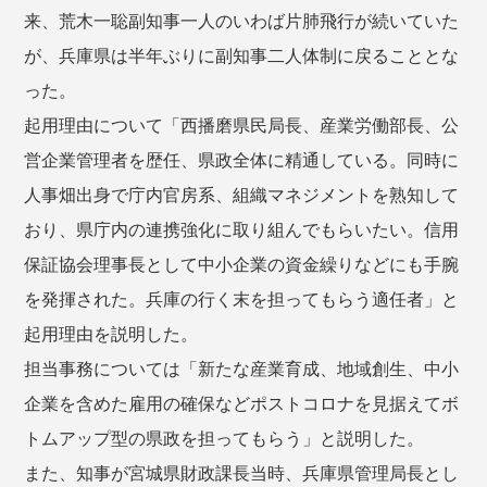
来、荒木一聡副知事一人のいわば片肺飛行が続いていた
が、兵庫県は半年ぶりに副知事二人体制に戻ることとな
った。
起用理由について「西播磨県民局長、産業労働部長、公
営企業管理者を歴任、県政全体に精通している。同時に
人事畑出身で庁内官房系、組織マネジメントを熟知して
おり、県庁内の連携強化に取り組んでもらいたい。信用
保証協会理事長として中小企業の資金繰りなどにも手腕
を発揮された。兵庫の行く末を担ってもらう適任者」と
起用理由を説明した。
担当事務については「新たな産業育成、地域創生、中小
企業を含めた雇用の確保などポストコロナを見据えてボ
トムアップ型の県政を担ってもらう」と説明した。
また、知事が宮城県財政課長当時、兵庫県管理局長とし