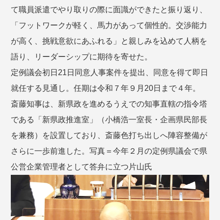
て職員派遣でやり取りの際に面識ができたと振り返り、
「フットワークが軽く、馬力があって個性的。交渉能力
が高く、挑戦意欲にあふれる」と親しみを込めて人柄を
語り、リーダーシップに期待を寄せた。
定例議会初日21日同意人事案件を提出、同意を得て即日
就任する見通し。任期は令和７年９月20日まで４年。
斎藤知事は、新県政を進めるうえでの知事直轄の指令塔
である「新県政推進室」（小橋浩一室長・企画県民部長
を兼務）を設置しており、斎藤色打ち出しへ陣容整備が
さらに一歩前進した。写真＝今年２月の定例県議会で県
公営企業管理者として答弁に立つ片山氏